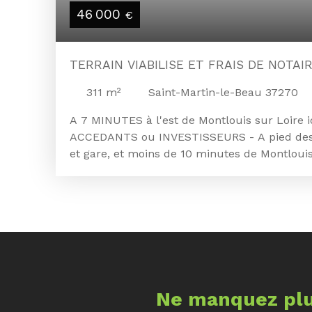
46 000
€
TERRAIN VIABILISE ET FRAIS D
311
m²
Saint-Martin-le-Beau 37270
A 7 MINUTES à l'est de Montlouis sur Loire 
ACCEDANTS ou INVESTISSEURS - A pied des
et gare, et moins de 10 minutes de Montlouis
TERRAIN à BATIR de 311m² n'attend plus que
Ses caractéristiques : libre de tout construct
électricité, gaz et PTT, et étude de sol déjà 
17m40 et sa profondeur de +/- 19m vous per
votre logement avec garage et terrasse donnant
FAITES QUE VOS DESIRS SE REALISENT !!! Pri
euros honoraires charge vendeur - frais de n
informations sur les risques auxquels ce bie
Ne manquez plu
disponibles sur le site Géorisques : www. geo