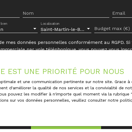
ch 37270 MONTLOUIS
act@belisimmo. fr -
Nom
Email
ctez Yann GROEN - Réf.
 bien
Localisation
une visite
Budget max (€)
in
Saint-Martin-le-Beau (37270)
 de mes données personnelles conformément au RGPD. Si v
ommerciale par voie téléphonique, vous pouvez vous inscri
age téléphonique, prévu par l'article L223-1 du code de l
v.fr ou par courrier adressé à :
ÉE EST UNE PRIORITÉ POUR NOUS
ce Bloctel, CS 61311, 41013 BLOIS CEDEX.
e optimale et une communication pertinente sur notre site. Grace
ent d'améliorer la qualité de nos services et la convivialité de no
le traitement de vos données personnelles, veuillez consu
us pouvez les modifier à n'importe quel moment via la rubrique ″G
ions sur vos données personnelles, veuillez consulter
notre politi
Recevoir des annonces