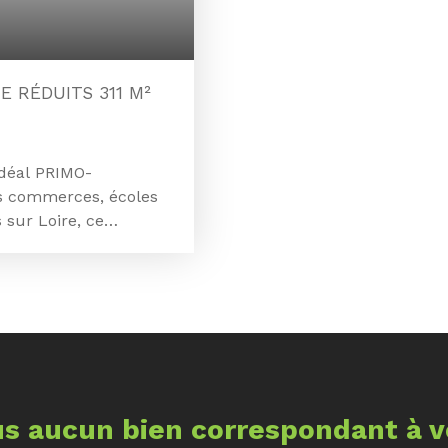
E NOTAIRE RÉDUITS 311 M²
idéal PRIMO-
 commerces, écoles
 sur Loire, ce
 votre future maison.
eur, viabilisé en eau,
réalisée. Sa façade de
mettra d'implanter
 sur le jardin. !!!
x souhaité : 46 000
otaire réduits. Les
n est exposé sont
s aucun bien
correspondant à v
risques. gouv. fr