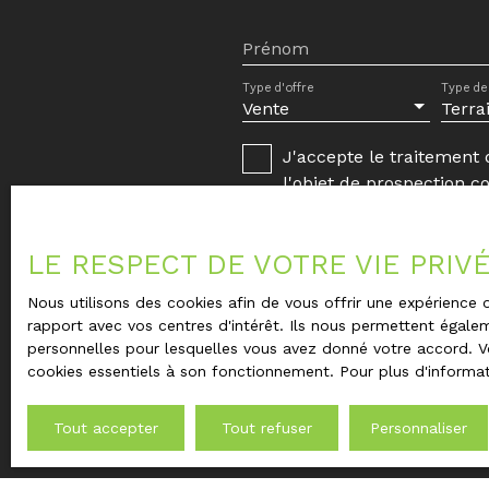
Agence BELIS IMMO 9 Rue du Maréchal Fo
SUR LOIRE - Tél. 02 47 555 412 - Email: cont
Prénom
Site internet: www. belisimmo. fr - 📞 Conta
Type d'offre
Type de
3097Y pour plus d’informations et organiser 
Vente
Terra
J'accepte le traitement
l'objet de prospection c
d'opposition au démarch
Internet www.bloctel.gou
LE RESPECT DE VOTRE VIE PRIV
Société Worldline, Servi
Nous utilisons des cookies afin de vous offrir une expérienc
rapport avec vos centres d'intérêt. Ils nous permettent égalem
Pour en savoir plus sur 
personnelles pour lesquelles vous avez donné votre accord. Vo
confidentialité
.
cookies essentiels à son fonctionnement. Pour plus d'informat
Tout accepter
Tout refuser
Personnaliser