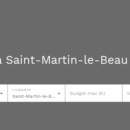
à Saint-Martin-le-Beau
Localisation
Budget max (€)
S
Saint-Martin-le-Beau (37270)