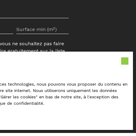
Surface min (m²)
ous ne souhaitez pas faire
re gratuitement sur la liste
a consommation, sur le site
 à ces technologies, nous pouvons vous proposer du contenu en
tre site internet. Nous utiliserons uniquement les données
lter notre
politique de
érer les cookies″ en bas de notre site, à l'exception des
que de confidentialité
.