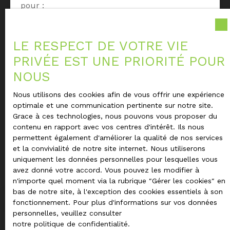
pour :
Identifier les
solutions adaptées à votre
profil fiscal et patrimonial
Sélectionner les
biens neufs ou anciens
les
LE RESPECT DE VOTRE VIE
plus rentables
PRIVÉE EST UNE PRIORITÉ POUR
Monter votre projet avec clarté, sécurité et
NOUS
performance
Nous utilisons des cookies afin de vous offrir une expérience
Contactez-nous pour une
étude
optimale et une communication pertinente sur notre site.
personnalisée gratuite
de votre projet
Grace à ces technologies, nous pouvons vous proposer du
contenu en rapport avec vos centres d'intérêt. Ils nous
d’investissement en 2025.
permettent également d'améliorer la qualité de nos services
et la convivialité de notre site internet. Nous utiliserons
uniquement les données personnelles pour lesquelles vous
Nous contacter
avez donné votre accord. Vous pouvez les modifier à
n'importe quel moment via la rubrique ″Gérer les cookies″ en
bas de notre site, à l'exception des cookies essentiels à son
fonctionnement. Pour plus d'informations sur vos données
personnelles, veuillez consulter
notre politique de confidentialité
.