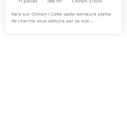
11
pièces
288
m²
Chinon 37500
Rare sur Chinon ! Cette vaste demeure pleine
de charme vous séduira par sa vue
exceptionnelle sur la vallée de la Vienne. Dans
un écrin de verdure vous pourrez profiter de
beaux volumes et d'une luminosité généreuse.
La demeure se compose : d'une grande entrée,
d'une cuisine, d'une salle à manger, d'un salon
parqueté avec cheminée qui donnent sur la
terrasse. S'y ajoutent des pièces de service et
une deuxième entrée. Au premier étage, vous
trouverez une suite parentale de plus de
50m², deux belles chambres et une salle de
bain. Le deuxième étage comporte : trois
grandes chambres, une salle de douche et un
grenier. A flanc de coteau et exposée plein
sud, la propriété possède également une
piscine extérieure, des serres et de