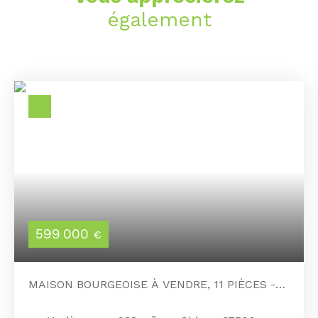
également
599 000
€
MAISON BOURGEOISE À VENDRE, 11 PIÈCES -
CHINON 37500