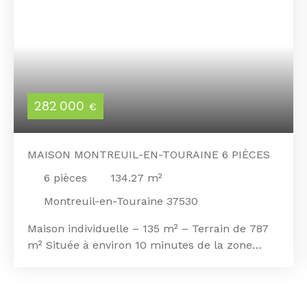
282 000
€
MAISON MONTREUIL-EN-TOURAINE 6 PIÈCES
6
pièces
134.27
m²
Montreuil-en-Touraine 37530
Maison individuelle – 135 m² – Terrain de 787
m² Située à environ 10 minutes de la zone
industrielle de la Boistardière à Amboise, cette
maison individuelle construite en 2007 a été
rénovée en 2023. Elle offre une surface