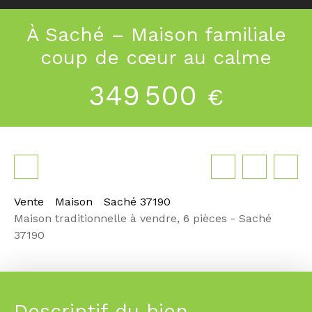
À Saché – Maison familiale
coup de cœur au calme
349 500
€
Vente
Maison
Saché 37190
Maison traditionnelle à vendre, 6 pièces - Saché
37190
Descriptif du bien