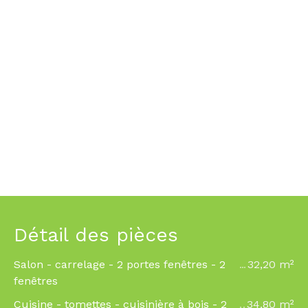
Détail des pièces
Salon - carrelage - 2 portes fenêtres - 2
32,20 m²
fenêtres
Cuisine - tomettes - cuisinière à bois - 2
34,80 m²