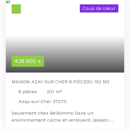
Coup de cœur
438 900
€
MAISON AZAY SUR CHER 8 PIÈCE(S) 192 M2
8
pièces
201
m²
Azay-sur-Cher 37270
Seulement chez Belisimmo Dans un
environnement calme et verdoyant, laissez-
vous séduire par cette authentique maison