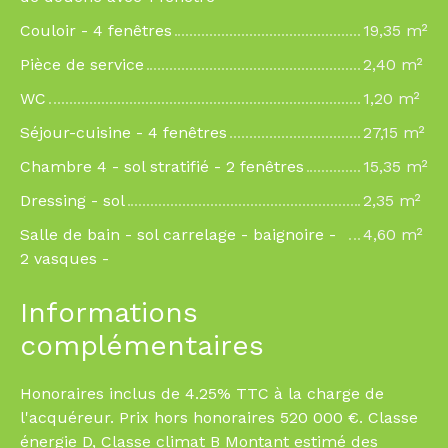
Couloir - 4 fenêtres
19,35 m²
Pièce de service
2,40 m²
WC
1,20 m²
Séjour-cuisine - 4 fenêtres
27,15 m²
Chambre 4 - sol stratifié - 2 fenêtres
15,35 m²
Dressing - sol
2,35 m²
Salle de bain - sol carrelage - baignoire -
4,60 m²
2 vasques -
Informations
complémentaires
Honoraires inclus de 4.25% TTC à la charge de
l'acquéreur. Prix hors honoraires 520 000 €. Classe
énergie D, Classe climat B Montant estimé des